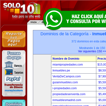
Dominios de la Categoría -
Inmueb
372 dominios en esta categ
Mostrando 1 de 150
Ver siguientes 150 >>
Nombre de Dominio
Preci
miamipropiedades.com
$15,0
Inmuebles.pe
$8,50
VentaDeCampos.com
$7,90
guiainmuebles.com
$5,50
i-propiedades.com
$5,50
propiedadesenventa.com
$5,49
inmueblesmadrid.com
$5,00