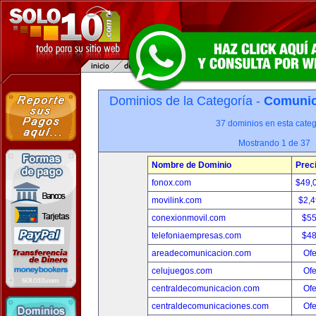
Dominios de la Categoría -
Comunica
37 dominios en esta categ
Mostrando 1 de 37
Nombre de Dominio
Prec
fonox.com
$49,
movilink.com
$2,
conexionmovil.com
$5
telefoniaempresas.com
$4
areadecomunicacion.com
Ofe
celujuegos.com
Ofe
centraldecomunicacion.com
Ofe
centraldecomunicaciones.com
Ofe