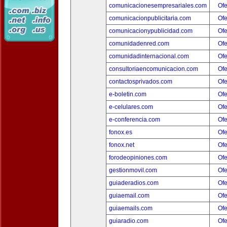
comunicacionesempresariales.com
Ofe
comunicacionpublicitaria.com
Ofe
comunicacionypublicidad.com
Ofe
comunidadenred.com
Ofe
comunidadinternacional.com
Ofe
consultoriaencomunicacion.com
Ofe
contactosprivados.com
Ofe
e-boletin.com
Ofe
e-celulares.com
Ofe
e-conferencia.com
Ofe
fonox.es
Ofe
fonox.net
Ofe
forodeopiniones.com
Ofe
gestionmovil.com
Ofe
guiaderadios.com
Ofe
guiaemail.com
Ofe
guiaemails.com
Ofe
guiaradio.com
Ofe