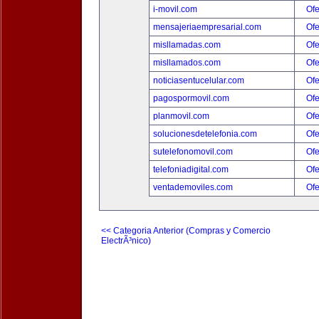
i-movil.com
Ofe
mensajeriaempresarial.com
Ofe
misllamadas.com
Ofe
misllamados.com
Ofe
noticiasentucelular.com
Ofe
pagospormovil.com
Ofe
planmovil.com
Ofe
solucionesdetelefonia.com
Ofe
sutelefonomovil.com
Ofe
telefoniadigital.com
Ofe
ventademoviles.com
Ofe
<< Categoria Anterior (Compras y Comercio
ElectrÃ³nico)