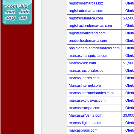
registrodemarcas.biz
Ofert
registrodemarca.com
Ofert
registresumarca.com
$3,50
registraciondemarcas.com
Ofert
registeryourbrand.com
Ofert
productosdemarca.com
Ofert
posicionamientodemarcas.com
Ofert
marcasyfranquicias.com
Ofert
MarcasWeb.com
$1,50
marcasnacionales.com
Ofert
marcaslideres.com
Ofert
MarcasInternet.com
Ofert
marcasinternacionales.com
Ofert
marcasexclusivas.com
Ofert
marcaseuropa.com
Ofert
MarcasEnVenta.com
$3,00
marcasdigitales.com
Ofert
marcasbrasil.com
Ofert