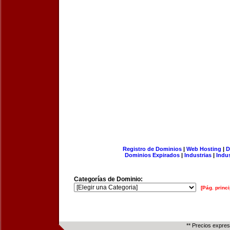
Registro de Dominios
|
Web Hosting
|
D
Dominios Expirados
|
Industrias
|
Indu
Categorías de Dominio:
[Pág. princi
** Precios expre