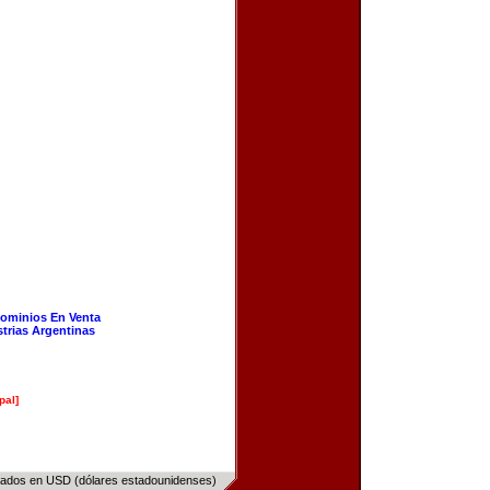
ominios En Venta
strias Argentinas
pal]
sados en USD (dólares estadounidenses)