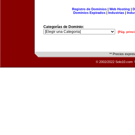
Registro de Dominios
|
Web Hosting
|
D
Dominios Expirados
|
Industrias
|
Indu
Categorías de Dominio:
[Pág. princi
** Precios expre
© 2002/2022 Solo10.com