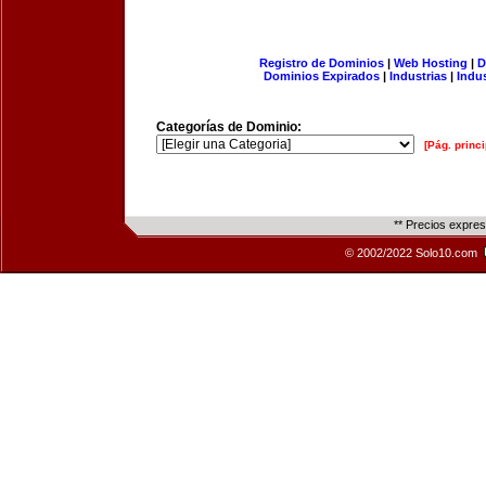
Registro de Dominios
|
Web Hosting
|
D
Dominios Expirados
|
Industrias
|
Indu
Categorías de Dominio:
[Pág. princi
** Precios expre
© 2002/2022 Solo10.com