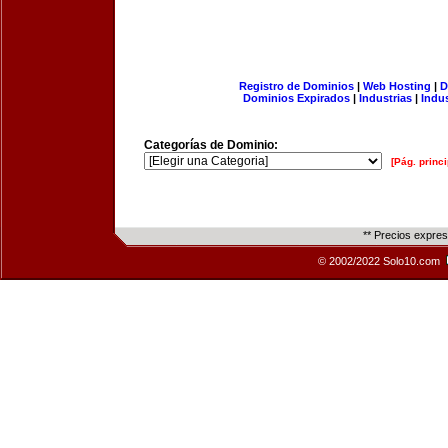
Registro de Dominios
|
Web Hosting
|
D
Dominios Expirados
|
Industrias
|
Indu
Categorías de Dominio:
[Pág. princi
** Precios expre
© 2002/2022 Solo10.com