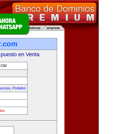
r.com
 puesto en Venta
COM
nanzas
,
Portales
tas