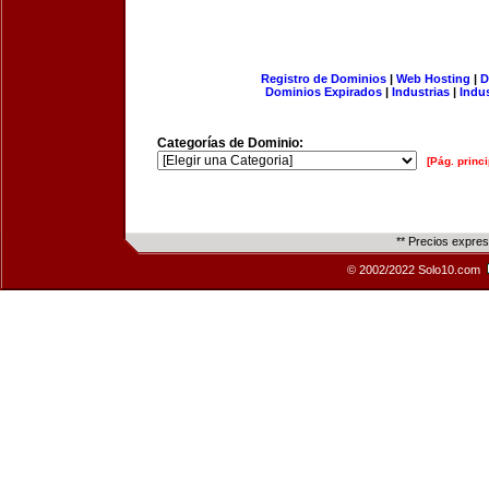
Registro de Dominios
|
Web Hosting
|
D
Dominios Expirados
|
Industrias
|
Indu
Categorías de Dominio:
[Pág. princi
** Precios expre
© 2002/2022 Solo10.com