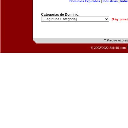
Dominios Expirados
|
Industrias
|
Indu
Categorías de Dominio:
[Pág. princi
** Precios expre
© 2002/2022 Solo10.com