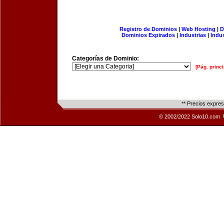
Registro de Dominios
|
Web Hosting
|
D
Dominios Expirados
|
Industrias
|
Indu
Categorías de Dominio:
[Pág. princi
** Precios expre
© 2002/2022 Solo10.com