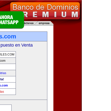
es.com
 puesto en Venta
ILES.COM
.com
trias
ta!
s.com
tas