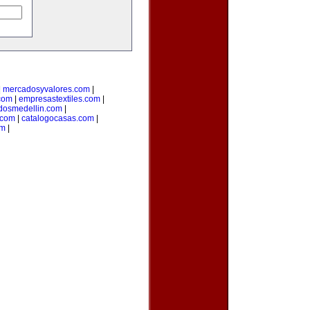
|
mercadosyvalores.com
|
.com
|
empresastextiles.com
|
adosmedellin.com
|
.com
|
catalogocasas.com
|
om
|