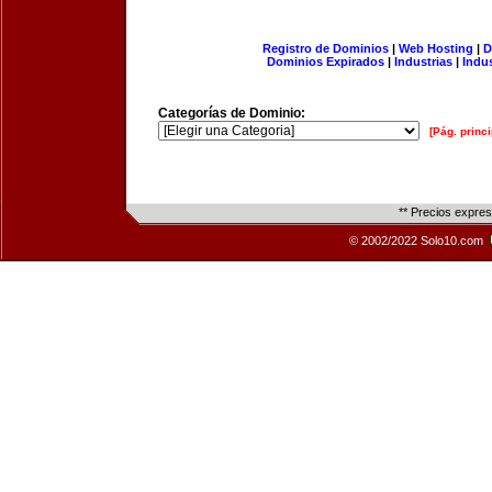
Registro de Dominios
|
Web Hosting
|
D
Dominios Expirados
|
Industrias
|
Indu
Categorías de Dominio:
[Pág. princi
** Precios expre
© 2002/2022 Solo10.com