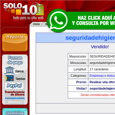
seguridadehigie
Vendido!
Mayusculas:
SEGURIDADEHIG
Minusculas:
seguridadehigien
Longitud:
17 caracteres
Categorias:
Empresas e Indust
Precio:
Realizar una ofer
Visitar!
seguridadehigie
Serán consideradas ofer