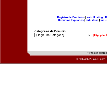
Registro de Dominios
|
Web Hosting
|
D
Dominios Expirados
|
Industrias
|
Indu
Categorías de Dominio:
[Pág. princi
** Precios expre
© 2002/2022 Solo10.com