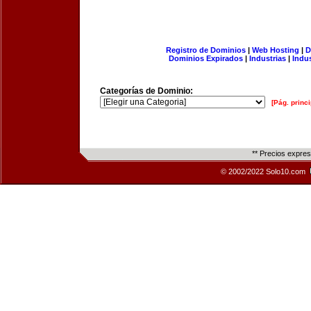
Registro de Dominios
|
Web Hosting
|
D
Dominios Expirados
|
Industrias
|
Indu
Categorías de Dominio:
[Pág. princi
** Precios expre
© 2002/2022 Solo10.com