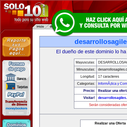
desarrollosagil
El dueño de este dominio lo ha
Mayusculas:
DESARROLLOSA
Minusculas:
desarrollosagiles
Longitud:
17 caracteres
Categorias:
InformÃ¡tica y Co
Precio:
Realizar una ofert
Visitar!
desarrollosagile
Serán consideradas ofer
Realizar una Oferta