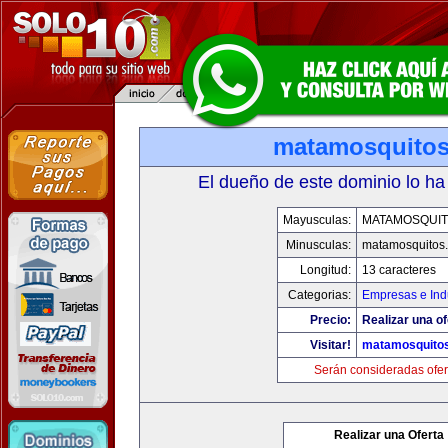
matamosquito
El dueño de este dominio lo ha
Mayusculas:
MATAMOSQUI
Minusculas:
matamosquitos
Longitud:
13 caracteres
Categorias:
Empresas e Indu
Precio:
Realizar una of
Visitar!
matamosquito
Serán consideradas ofer
Realizar una Oferta