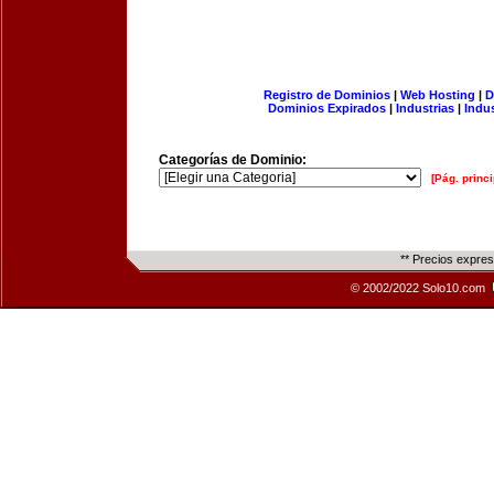
Registro de Dominios
|
Web Hosting
|
D
Dominios Expirados
|
Industrias
|
Indu
Categorías de Dominio:
[Pág. princi
** Precios expre
© 2002/2022 Solo10.com