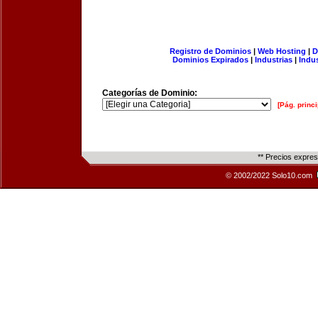
Registro de Dominios
|
Web Hosting
|
D
Dominios Expirados
|
Industrias
|
Indu
Categorías de Dominio:
[Pág. princi
** Precios expre
© 2002/2022 Solo10.com