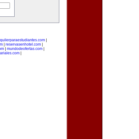
lquilerparaestudiantes.com
|
om
|
reservasenhotel.com
|
com
|
mundodeofertas.com
|
ariales.com
|