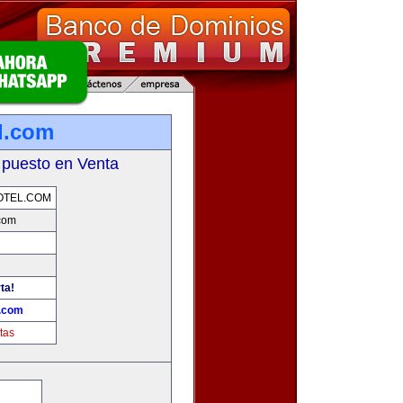
l.com
 puesto en Venta
OTEL.COM
com
ta!
l.com
tas