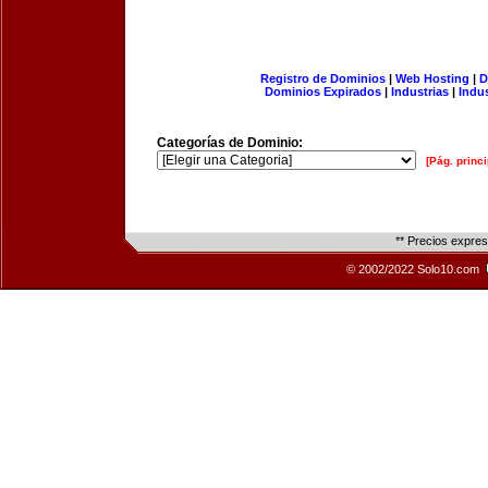
Registro de Dominios
|
Web Hosting
|
D
Dominios Expirados
|
Industrias
|
Indu
Categorías de Dominio:
[Pág. princi
** Precios expre
© 2002/2022 Solo10.com