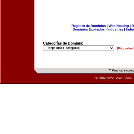
Registro de Dominios
|
Web Hosting
|
D
Dominios Expirados
|
Industrias
|
Indu
Categorías de Dominio:
[Pág. princi
** Precios expre
© 2002/2022 Solo10.com