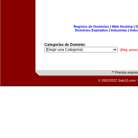
Registro de Dominios
|
Web Hosting
|
D
Dominios Expirados
|
Industrias
|
Indu
Categorías de Dominio:
[Pág. princi
** Precios expre
© 2002/2022 Solo10.com