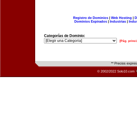
Registro de Dominios
|
Web Hosting
|
D
Dominios Expirados
|
Industrias
|
Indu
Categorías de Dominio:
[Pág. princi
** Precios expre
© 2002/2022 Solo10.com