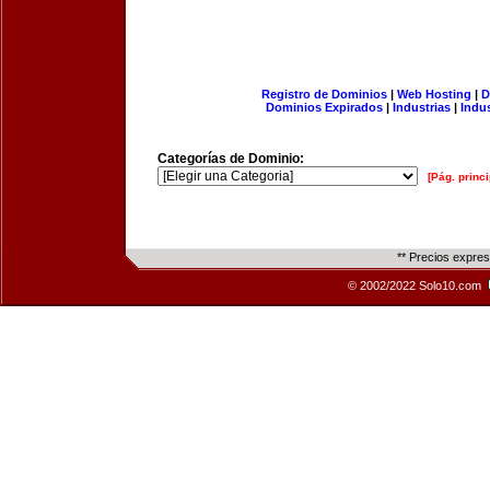
Registro de Dominios
|
Web Hosting
|
D
Dominios Expirados
|
Industrias
|
Indu
Categorías de Dominio:
[Pág. princi
** Precios expre
© 2002/2022 Solo10.com