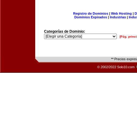
Registro de Dominios
|
Web Hosting
|
D
Dominios Expirados
|
Industrias
|
Indu
Categorías de Dominio:
[Pág. princi
** Precios expre
© 2002/2022 Solo10.com