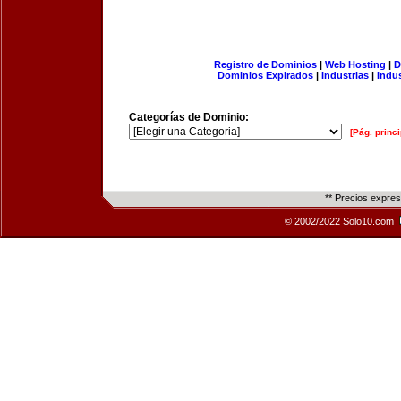
Registro de Dominios
|
Web Hosting
|
D
Dominios Expirados
|
Industrias
|
Indu
Categorías de Dominio:
[Pág. princi
** Precios expre
© 2002/2022 Solo10.com