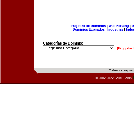
Registro de Dominios
|
Web Hosting
|
D
Dominios Expirados
|
Industrias
|
Indu
Categorías de Dominio:
[Pág. princi
** Precios expre
© 2002/2022 Solo10.com