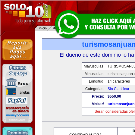
turismosanjua
El dueño de este dominio lo ha
Mayusculas:
TURISMOSANJ
Minusculas:
turismosanjuan
Longitud:
14 caracteres
Categorias:
Sin Clasificar
Precio:
$550.00
Visitar!
turismosanjuan
Serán consideradas ofer
R