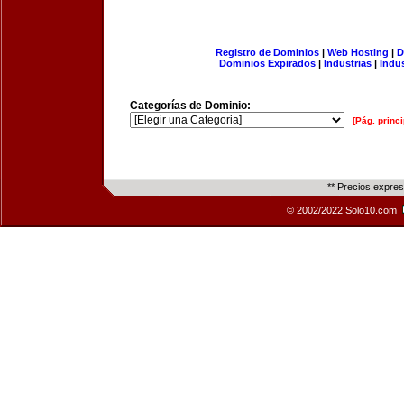
Registro de Dominios
|
Web Hosting
|
D
Dominios Expirados
|
Industrias
|
Indu
Categorías de Dominio:
[Pág. princi
** Precios expre
© 2002/2022 Solo10.com