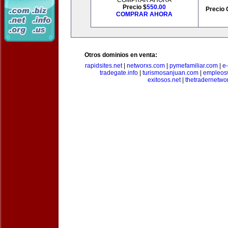
COMPRAR AHORA
Precio $
550.00
Precio 
COMPRAR AHORA
Otros dominios en venta:
rapidsites.net
|
networxs.com
|
pymefamiliar.com
|
e
tradegate.info
|
turismosanjuan.com
|
empleos
exitosos.net
|
thetradernetwo